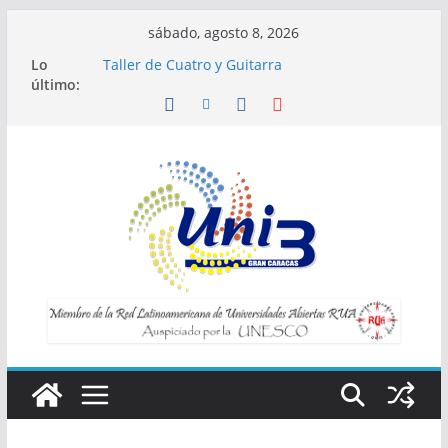
Saltar
sábado, agosto 8, 2026
al
Lo
Taller de Cuatro y Guitarra
contenido
último:
Horario de Talleres
Inscripciones para Talleres UNI3
Taller Vida saludable y longevidad
Taller IA la tecnología al servicio de tu
bienestar