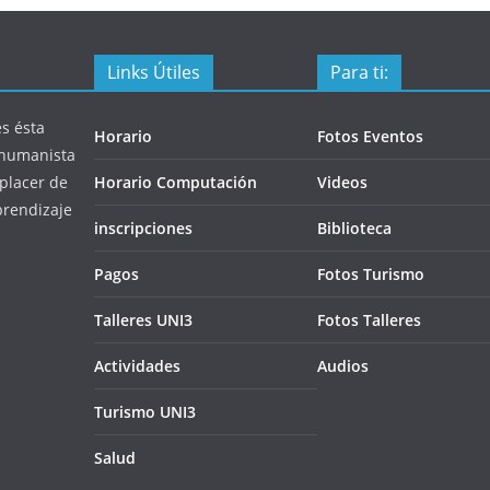
Links Útiles
Para ti:
s ésta
Horario
Fotos Eventos
a humanista
 placer de
Horario Computación
Videos
aprendizaje
inscripciones
Biblioteca
Pagos
Fotos Turismo
Talleres UNI3
Fotos Talleres
Actividades
Audios
Turismo UNI3
Salud