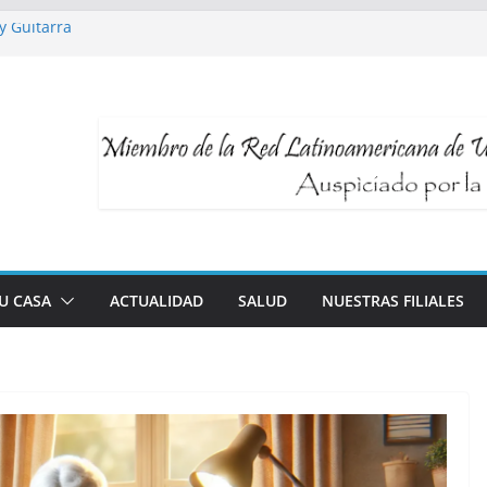
y Guitarra
res
ra Talleres UNI3
dable y longevidad
ología al servicio de tu bienestar
TU CASA
ACTUALIDAD
SALUD
NUESTRAS FILIALES