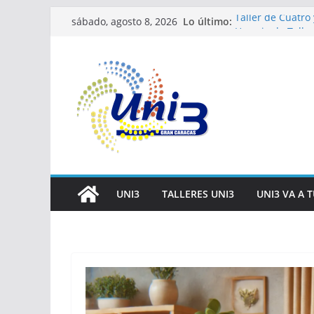
Saltar
Lo último:
Taller de Cuatro 
sábado, agosto 8, 2026
al
Horario de Talle
Inscripciones pa
contenido
Taller Vida salu
Taller IA la tecn
UNI3
TALLERES UNI3
UNI3 VA A 