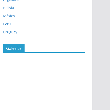
Bolivia
México
Perú
Uruguay
Galerías