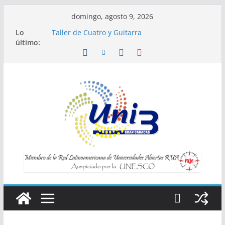
Saltar
domingo, agosto 9, 2026
al
Lo
Taller de Cuatro y Guitarra
contenido
último:
Horario de Talleres
Inscripciones para Talleres UNI3
Taller Vida saludable y longevidad
Taller IA la tecnología al servicio de tu
bienestar