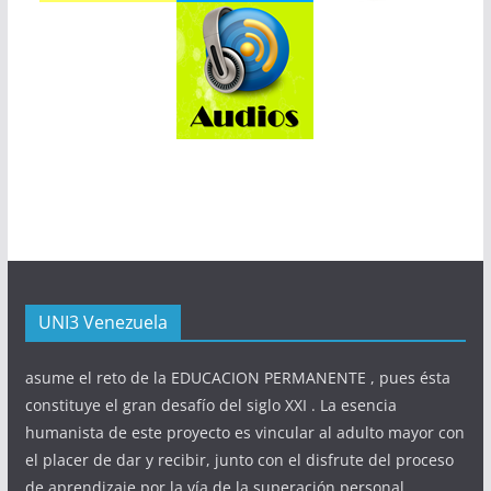
UNI3 Venezuela
asume el reto de la EDUCACION PERMANENTE , pues ésta
constituye el gran desafío del siglo XXI . La esencia
humanista de este proyecto es vincular al adulto mayor con
el placer de dar y recibir, junto con el disfrute del proceso
de aprendizaje por la vía de la superación personal.