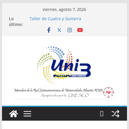
Saltar
viernes, agosto 7, 2026
al
Lo
Taller de Cuatro y Guitarra
contenido
último:
Horario de Talleres
Inscripciones para Talleres UNI3
Taller Vida saludable y longevidad
Taller IA la tecnología al servicio de tu
bienestar