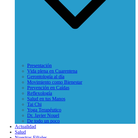
Presentación
Vida plena en Cuarentena
Gerontología al día
Movimiento como Bienestar
Prevención en Caídas
Reflexología
Salud en tus Manos
Tai Chi
Yoga Terapéutico
Dr. Javier Nouel
De todo un poco
Actualidad
Salud
Nuestras Filiales