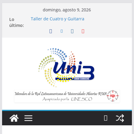
Saltar
domingo, agosto 9, 2026
al
Lo
Taller de Cuatro y Guitarra
contenido
último:
Horario de Talleres
Inscripciones para Talleres UNI3
Taller Vida saludable y longevidad
Taller IA la tecnología al servicio de tu
bienestar