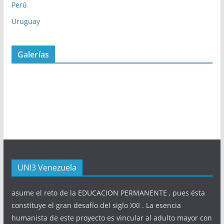
Perú
Uruguay
Galerías
UNI3 Venezuela
asume el reto de la EDUCACION PERMANENTE , pues ésta
constituye el gran desafío del siglo XXI . La esencia
humanista de este proyecto es vincular al adulto mayor con