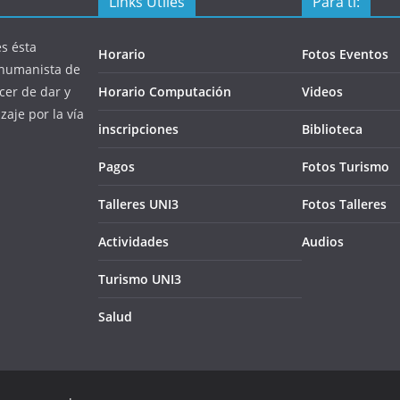
Links Útiles
Para ti:
s ésta
Horario
Fotos Eventos
a humanista de
cer de dar y
Horario Computación
Videos
zaje por la vía
inscripciones
Biblioteca
Pagos
Fotos Turismo
Talleres UNI3
Fotos Talleres
Actividades
Audios
Turismo UNI3
Salud