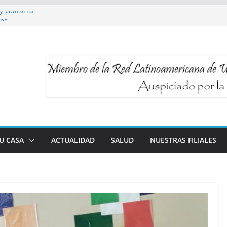
y Guitarra
res
ra Talleres UNI3
dable y longevidad
ología al servicio de tu bienestar
TU CASA
ACTUALIDAD
SALUD
NUESTRAS FILIALES