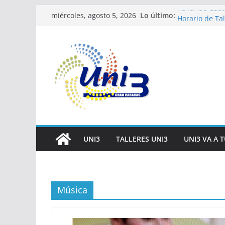
Saltar
Lo último:
Taller de Cuat
miércoles, agosto 5, 2026
al
Horario de Tal
Inscripciones
contenido
Taller Vida sa
Taller IA la te
UNI3
TALLERES UNI3
UNI3 VA A 
Música