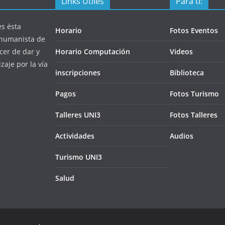
Links Útiles
Para ti:
s ésta
Horario
Fotos Eventos
a humanista de
cer de dar y
Horario Computación
Videos
zaje por la vía
inscripciones
Biblioteca
Pagos
Fotos Turismo
Talleres UNI3
Fotos Talleres
Actividades
Audios
Turismo UNI3
Salud