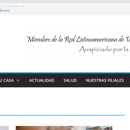
ro y Guitarra
leres
 para Talleres UNI3
ludable y longevidad
cnología al servicio de tu bienestar
TU CASA
ACTUALIDAD
SALUD
NUESTRAS FILIALES