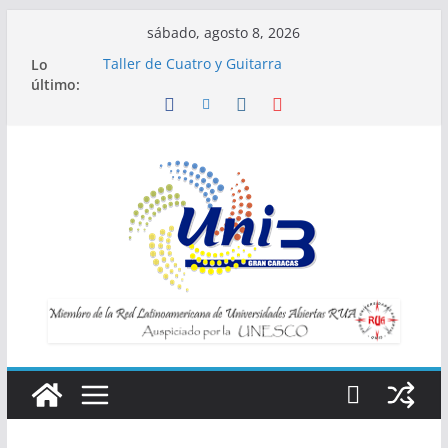
Saltar
sábado, agosto 8, 2026
al
Lo
Taller de Cuatro y Guitarra
contenido
último:
Horario de Talleres
Inscripciones para Talleres UNI3
Taller Vida saludable y longevidad
Taller IA la tecnología al servicio de tu
bienestar