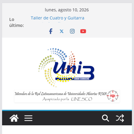
Saltar
lunes, agosto 10, 2026
al
Lo
Taller de Cuatro y Guitarra
contenido
último:
Horario de Talleres
Inscripciones para Talleres UNI3
Taller Vida saludable y longevidad
Taller IA la tecnología al servicio de tu
bienestar