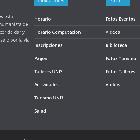
Links Útiles
Para ti:
s ésta
Horario
Fotos Eventos
a humanista de
cer de dar y
Horario Computación
Videos
zaje por la vía
inscripciones
Biblioteca
Pagos
Fotos Turismo
Talleres UNI3
Fotos Talleres
Actividades
Audios
Turismo UNI3
Salud