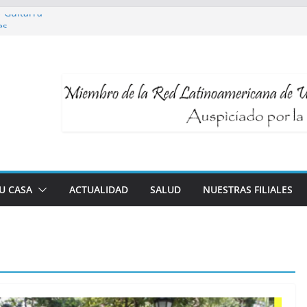
y Guitarra
es
a Talleres UNI3
able y longevidad
logía al servicio de tu bienestar
TU CASA
ACTUALIDAD
SALUD
NUESTRAS FILIALES