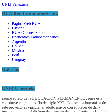
UNI3 Venezuela
RUA Red Latinoamericana
Página Web RUA
Historia
RUA Quienes Somos
Encuentros Latinoamericanos
Argentina
Bolivia
México
Perú
Uruguay
Galerías
UNI3 Venezuela
asume el reto de la EDUCACION PERMANENTE , pues ésta
constituye el gran desafío del siglo XXI . La esencia humanista de
este proyecto es vincular al adulto mayor con el placer de dar y
recibir, junto con el disfrute del proceso de aprendizaje por la vía de