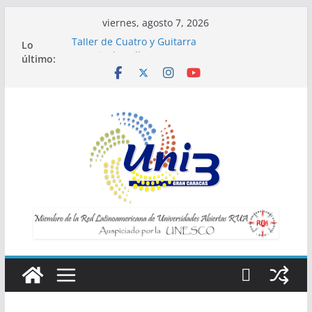
Saltar
viernes, agosto 7, 2026
al
Lo
Taller de Cuatro y Guitarra
contenido
último:
Horario de Talleres
Inscripciones para Talleres UNI3
Taller Vida saludable y longevidad
Taller IA la tecnología al servicio de tu
bienestar