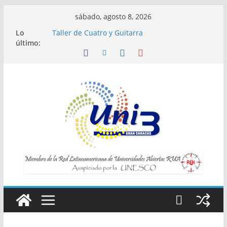
Saltar
sábado, agosto 8, 2026
al
Lo
Taller de Cuatro y Guitarra
contenido
último:
Horario de Talleres
Inscripciones para Talleres UNI3
Taller Vida saludable y longevidad
Taller IA la tecnología al servicio de tu
bienestar