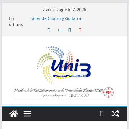
Saltar
viernes, agosto 7, 2026
al
Lo
Taller de Cuatro y Guitarra
contenido
último:
Horario de Talleres
Inscripciones para Talleres UNI3
Taller Vida saludable y longevidad
Taller IA la tecnología al servicio de tu
bienestar