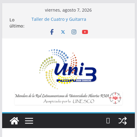
Saltar
viernes, agosto 7, 2026
al
Lo
Taller de Cuatro y Guitarra
contenido
último:
Horario de Talleres
Inscripciones para Talleres UNI3
Taller Vida saludable y longevidad
Taller IA la tecnología al servicio de tu
bienestar