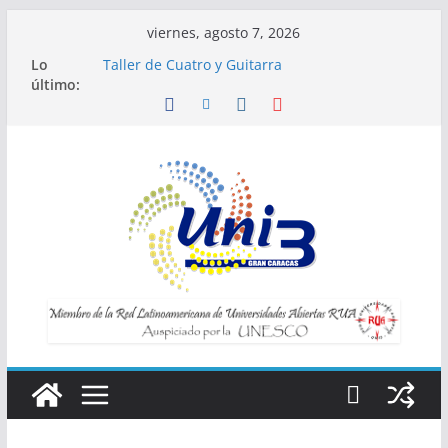
Saltar
viernes, agosto 7, 2026
al
Lo
Taller de Cuatro y Guitarra
contenido
último:
Horario de Talleres
Inscripciones para Talleres UNI3
Taller Vida saludable y longevidad
Taller IA la tecnología al servicio de tu
bienestar