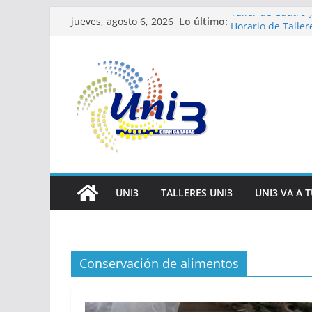
Saltar
Lo último:
Taller de Cuatro 
jueves, agosto 6, 2026
al
Horario de Taller
Inscripciones par
contenido
Taller Vida salud
Taller IA la tecno
UNI3
TALLERES UNI3
UNI3 VA A 
Conservación de alimentos