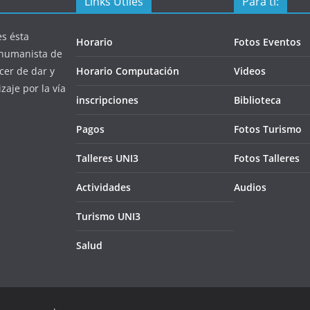
Links Útiles
Para ti:
s ésta
Horario
Fotos Eventos
a humanista de
cer de dar y
Horario Computación
Videos
zaje por la vía
inscripciones
Biblioteca
Pagos
Fotos Turismo
Talleres UNI3
Fotos Talleres
Actividades
Audios
Turismo UNI3
Salud