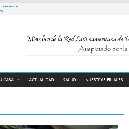
y Guitarra
es
a Talleres UNI3
able y longevidad
logía al servicio de tu bienestar
TU CASA
ACTUALIDAD
SALUD
NUESTRAS FILIALES